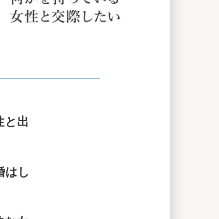
性と出
婚はし