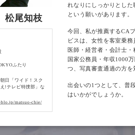
れなりにしっかりとした
という願いがあります。
A 松尾知枝
今回、私が推薦するCA
ビスは、女性を客室乗務
医師・経営者・会計士・
役
国家公務員・年収1000
OKYOふたり
つ、写真審査通過の方を
ビ朝日「ワイド！スク
出会いの1つとして、普
え!テレビ特捜部」な
はいかがでしょうか。
eblo.jp/matsuo-chie/