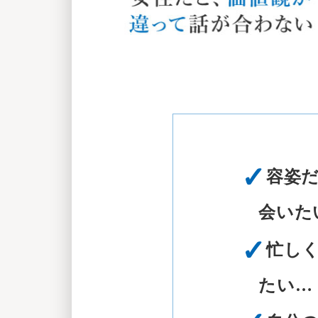
✓
容姿
会いた
✓
忙し
たい…