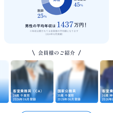
会員様のご紹介
客室乗務員（CA）
国家公務員
客室乗
24歳 千葉県
35歳 千葉県
36歳 
2026年06月登録
2026年06月登録
2026