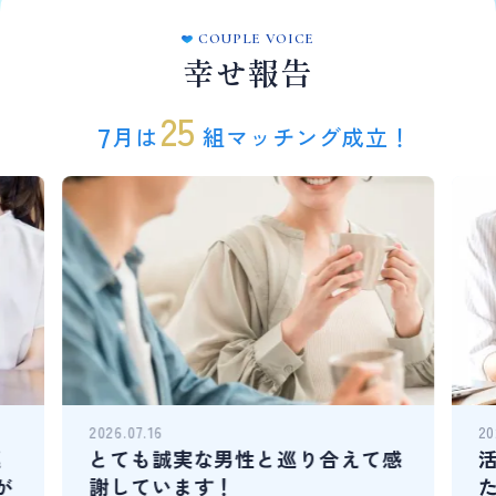
COUPLE VOICE
幸せ報告
25
7
月は
組マッチング成立！
2026.07.16
20
巡
とても誠実な男性と巡り合えて感
が
謝しています！