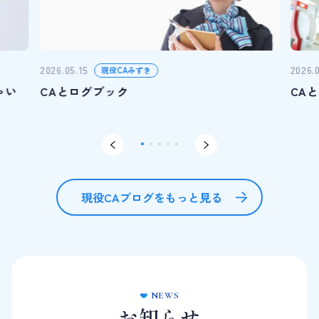
2026.05.15
2026.
現役CAみずき
ゃい
CAとログブック
CA
現役CAブログをもっと見る
NEWS
お知らせ