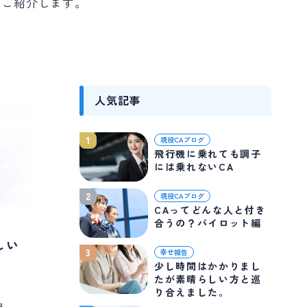
をご紹介します。
人気記事
1
現役CAブログ
飛行機に乗れても調子
には乗れないCA
2
現役CAブログ
CAってどんな人と付き
合うの？パイロット編
しい
3
幸せ報告
少し時間はかかりまし
たが素晴らしい方と巡
り合えました。