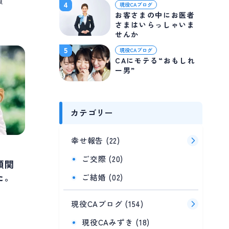
員
4
現役CAブログ
お客さまの中にお医者
さまはいらっしゃいま
せんか
5
現役CAブログ
CAにモテる“おもしれ
ー男”
カテゴリー
幸せ報告 (22)
ご交際 (20)
頼関
た。
ご結婚 (02)
現役CAブログ (154)
現役CAみずき (18)