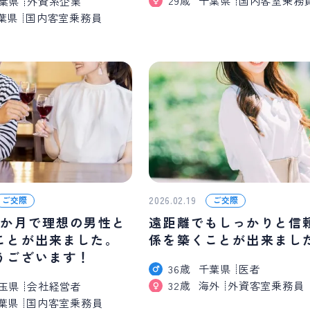
29歳
千葉県
国内客室乗務
葉県
外資系企業
葉県
国内客室乗務員
2026.02.19
ご交際
ご交際
3か月で理想の男性と
遠距離でもしっかりと信
ことが出来ました。
係を築くことが出来まし
うございます！
36歳
千葉県
医者
32歳
海外
外資客室乗務員
玉県
会社経営者
葉県
国内客室乗務員