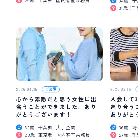
29歳
千葉県
国内客室乗務員
34歳
千
31歳
千
2026.04.15
2026.03.16
ご交際
心から素敵だと思う女性に出
入会して
会うことができました。あり
巡り合う
がとうございます！
ありがと
32歳
千葉県
大手企業
36歳
埼
28歳
東京都
国内客室乗務員
27歳
千