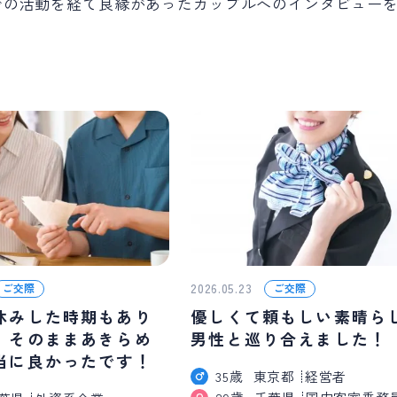
での活動を経て
良縁があったカップルへの
インタビュー
2026.05.23
ご交際
ご交際
休みした時期もあり
優しくて頼もしい素晴ら
、そのままあきらめ
男性と巡り合えました！
当に良かったです！
35歳
東京都
経営者