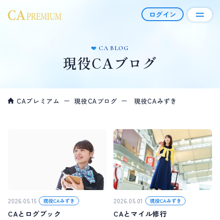
ログイン
CA BLOG
CAプレミアムとは
現役CAブログ
会員について
幸せ報告
CAプレミアム
現役CAブログ
現役CAみずき
会員資格＆料金
ご利用の流れ
コラム
現役CAブログ
ハイクラス男性向けコラム
2026.05.15
2026.05.01
現役CAみずき
現役CAみずき
よくあるご質問
CAとログブック
CAとマイル修行