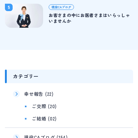
5
現役CAブログ
お客さまの中にお医者さまはいらっしゃ
いませんか
カテゴリー
幸せ報告 (22)
ご交際 (20)
ご結婚 (02)
現役CAブログ (154)