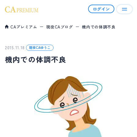
ログイン
CAプレミアム
現役CAブログ
機内での体調不良
CAプレミアムとは
会員について
2015.11.18
現役CAゆうこ
機内での体調不良
幸せ報告
会員資格＆料金
ご利用の流れ
コラム
現役CAブログ
ハイクラス男性向けコラム
よくあるご質問