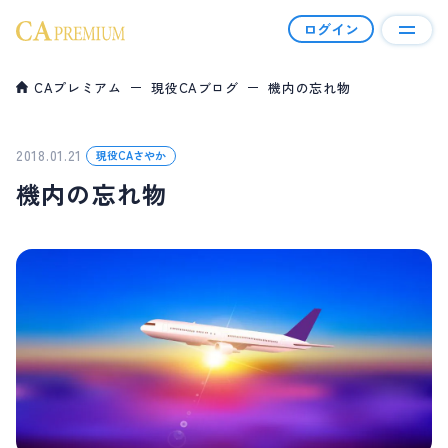
ログイン
CAプレミアム
現役CAブログ
機内の忘れ物
CAプレミアムとは
会員について
2018.01.21
現役CAさやか
機内の忘れ物
幸せ報告
会員資格＆料金
ご利用の流れ
コラム
現役CAブログ
ハイクラス男性向けコラム
よくあるご質問