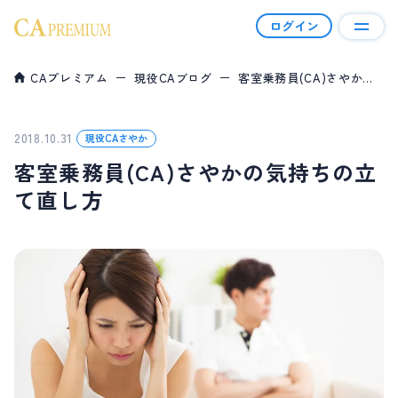
ログイン
CAプレミアム
現役CAブログ
客室乗務員(CA)さやかの気持ちの立て直し方
CAプレミアムとは
会員について
2018.10.31
現役CAさやか
客室乗務員(CA)さやかの気持ちの立
幸せ報告
て直し方
会員資格＆料金
ご利用の流れ
コラム
現役CAブログ
ハイクラス男性向けコラム
よくあるご質問