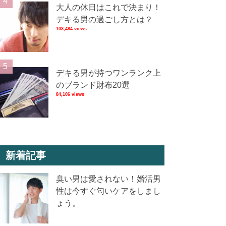
大人の休日はこれで決まり！
デキる男の過ごし方とは？
103,484 views
デキる男が持つワンランク上
のブランド財布20選
84,106 views
新着記事
臭い男は愛されない！婚活男
性は今すぐ匂いケアをしまし
ょう。