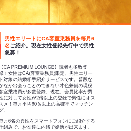
男性エリートにCA客室乗務員を毎月6
名
ご紹介。現在女性登録先行中で男性
急募！
【CA PREMIUM LOUNGE】読者も多数登
録！女性はCA(客室乗務員)限定、男性エリー
ト対象の結婚相手紹介サービスです。普段な
かなか出会うことのできない才色兼備の現役
客室乗務員が多数登録。現在、会員比率が男
性に対して女性が2倍以上の登録で男性にオス
スメ！毎月平均60％以上の高確率でマッチン
グ。
毎月6名の異性をスマートフォンにご紹介する
仕組みで、お友達に内緒で婚活が出来ます。