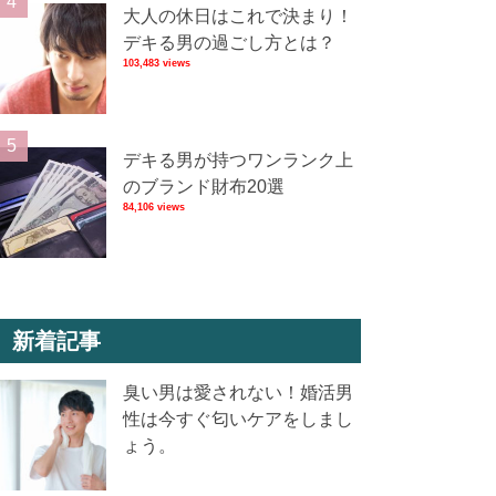
大人の休日はこれで決まり！
デキる男の過ごし方とは？
103,483 views
デキる男が持つワンランク上
のブランド財布20選
84,106 views
新着記事
臭い男は愛されない！婚活男
性は今すぐ匂いケアをしまし
ょう。