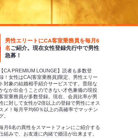
男性エリートにCA客室乗務員を毎月6
名
ご紹介。現在女性登録先行中で男性
急募！
【CA PREMIUM LOUNGE】読者も多数登
録！女性はCA(客室乗務員)限定、男性エリー
ト対象の結婚相手紹介サービスです。普段な
かなか出会うことのできない才色兼備の現役
客室乗務員が多数登録。現在、会員比率が男
性に対して女性が2倍以上の登録で男性にオス
スメ！毎月平均60％以上の高確率でマッチン
グ。
毎月6名の異性をスマートフォンにご紹介する
仕組みで、お友達に内緒で婚活が出来ます。