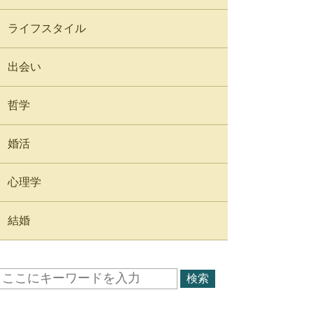
ライフスタイル
出会い
哲学
婚活
心理学
結婚