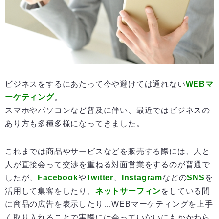
ビジネスをするにあたって今や避けては通れない
WEBマ
ーケティング
。
スマホやパソコンなど普及に伴い、最近ではビジネスの
あり方も多種多様になってきました。
これまでは商品やサービスなどを販売する際には、人と
人が直接会って交渉を重ねる対面営業をするのが普通で
したが、
Facebook
や
Twitter
、
Instagram
などの
SNS
を
活用して集客をしたり、
ネットサーフィン
をしている間
に商品の広告を表示したり…WEBマーケティングを上手
く取り入れることで実際には会っていないにもかかわら