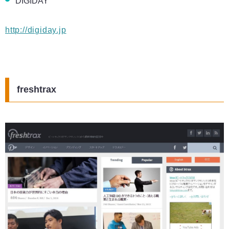
DIGIDAY
http://digiday.jp
freshtrax