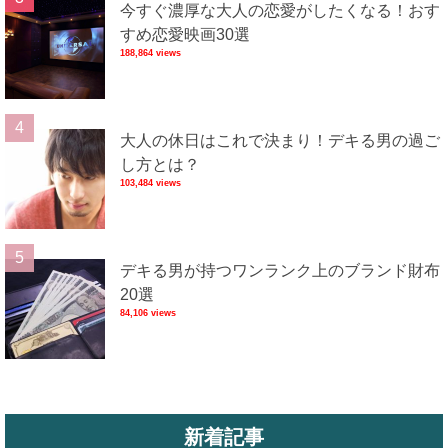
今すぐ濃厚な大人の恋愛がしたくなる！おす
すめ恋愛映画30選
188,864 views
大人の休日はこれで決まり！デキる男の過ご
し方とは？
103,484 views
デキる男が持つワンランク上のブランド財布
20選
84,106 views
新着記事